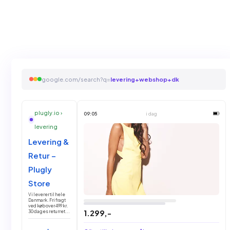
google.com/search?q=
returpolitik+webshop
plugly.io ›
09:05
i dag
levering
Levering &
Retur –
Plugly
Store
Vi leverer til hele
Danmark. Fri fragt
ved køb over 499 kr.
1.299,-
30 dages returret...