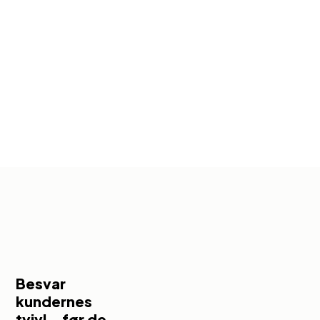
Besvar
kundernes
tvivl – før de