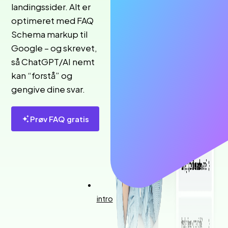
landingssider. Alt er
optimeret med FAQ
Schema markup til
Google – og skrevet,
så ChatGPT/AI nemt
kan “forstå” og
gengive dine svar.
Prøv FAQ gratis
intro