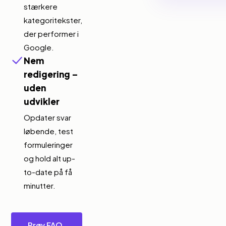
stærkere
kategoritekster,
der performer i
Google.
Nem
redigering –
uden
udvikler
Opdater svar
løbende, test
formuleringer
og hold alt up-
to-date på få
minutter.
Prøv FAQ