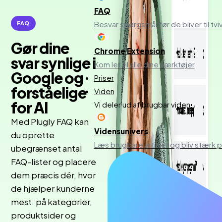
FAQ
Besvar spørgsmål før de bliver til tviv
FAQ
Gør dine
Chrome Extension
svar synlige i
Kom let til alle dine værktøjer
Google og
Priser
forståelige
Viden
for AI
Vi deler ud af brugbar viden
Med Plugly FAQ kan
Vidensunivers
du oprette
Læs brugbare artikler og bliv stær
ubegrænset antal
FAQ-lister og placere
dem præcis dér, hvor
de hjælper kunderne
mest: på kategorier,
produktsider og