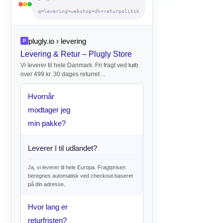
q=levering+webshop+dk+returpolitik
plugly.io › levering
P
Levering & Retur – Plugly Store
Vi leverer til hele Danmark. Fri fragt ved køb
over 499 kr. 30 dages returret…
Hvornår
modtager jeg
min pakke?
Leverer I til udlandet?
Ja, vi leverer til hele Europa. Fragtprisen
beregnes automatisk ved checkout baseret
på din adresse.
Hvor lang er
returfristen?