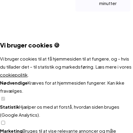
vigtigt
der
minutter
især
både
især
gik
for
vil
Live
salg
Popup,
hurtigt
os.
optime
Search
og
Alertbar
og
Fantastisk
både
Alertba
spare
og
uden
support
konver
og
os
Webapp
bøvl,
og
og
Vi bruger cookies 🍪
produk
for
med
og
nem
drift.
–
en
PUSH
suppor
opsætning
Vi bruger cookies til at få hjemmesiden til at fungere, og – hvis
og
mass
beskeder,
har
–
du tillader det – til statistik og markedsføring. Læs mere i vores
det
peng
har
været
vi
cookiepolitik
.
har
Anbef
forbedret
super
er
Nødvendige
Kræves for at hjemmesiden fungerer. Kan ikke
både
stærk
vores
hjælp
meget
fravælges.
reduce
omsætning.
hele
tilfredse!
vores
Det
vejen.
Statistik
Hjælper os med at forstå, hvordan siden bruges
omkost
hele
Et
(Google Analytics).
og
er
oplagt
givet
brugervenligt,
valg
Marketing
Bruges til at vise relevante annoncer og måle