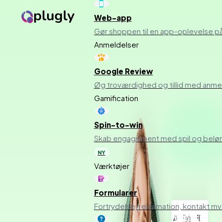
Web-app
Gør shoppen til en app-oplevelse p
Anmeldelser
Google Review
Øg troværdighed og tillid med anmel
Gamification
Spin-to-win
Skab engagement med spil og beløn
NY
Værktøjer
Formularer
Fortrydelse, reklamation, kontakt mv