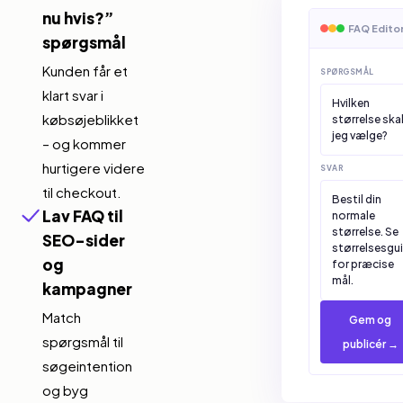
nu hvis?”
spørgsmål
FAQ Edito
Kunden får et
SPØRGSMÅL
klart svar i
Hvilken
købsøjeblikket
størrelse ska
– og kommer
jeg vælge?
hurtigere videre
SVAR
til checkout.
Bestil din
Lav FAQ til
normale
SEO-sider
størrelse. Se
størrelsesgu
og
for præcise
kampagner
mål.
Match
Publiceret
spørgsmål til
søgeintention
og byg