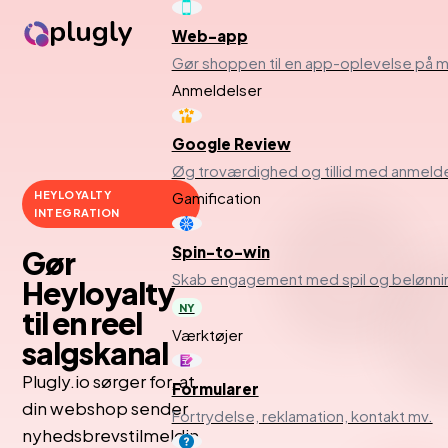
Web-app
Gør shoppen til en app-oplevelse på m
Anmeldelser
Google Review
Øg troværdighed og tillid med anmelde
HEYLOYALTY
Gamification
INTEGRATION
Spin-to-win
Gør
Skab engagement med spil og belønni
Heyloyalty
NY
til en reel
Værktøjer
salgskanal
Plugly.io sørger for, at
Formularer
din webshop sender
Fortrydelse, reklamation, kontakt mv.
nyhedsbrevstilmeldin