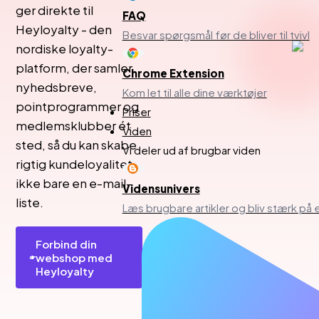
ger direkte til
FAQ
Heyloyalty - den
Besvar spørgsmål før de bliver til tvivl
nordiske loyalty-
platform, der samler
Chrome Extension
nyhedsbreve,
Kom let til alle dine værktøjer
pointprogrammer og
Priser
medlemsklubber ét
Viden
sted, så du kan skabe
Vi deler ud af brugbar viden
rigtig kundeloyalitet,
ikke bare en e-mail-
Vidensunivers
liste.
Læs brugbare artikler og bliv stærk p
Forbind din
webshop med
Heyloyalty