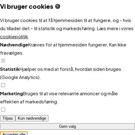
Vi bruger cookies 🍪
enhver
websh
Vi bruger cookies til at få hjemmesiden til at fungere, og – hvis
der
du tillader det – til statistik og markedsføring. Læs mere i vores
vil
cookiepolitik
.
optime
Nødvendige
Kræves for at hjemmesiden fungerer. Kan ikke
både
fravælges.
konver
og
Statistik
Hjælper os med at forstå, hvordan siden bruges
drift.
(Google Analytics).
Marketing
Bruges til at vise relevante annoncer og måle
effekten af markedsføring.
Tilpas
Kun nødvendige
Gem valg
Accepter alle