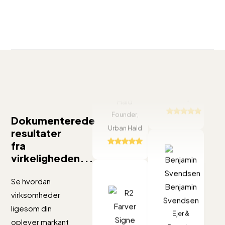
Plugly
har
Finn
virkel
Houmann
Vores
gjort
Ejer,
kunder
Lasse
en
Guldsmykket
finder
Hald
forsk
nu
Founder,
for
Dokumenterede
produkter
Urban Hald
resultater
vores
hurtigere
fra
måde
end
virkeligheden...
at
nogensinde
Plugly
admin
før.
Se hvordan
Benjamin
har
vores
Live
virksomheder
Svendsen
virkelig
Hos
webs
Search
ligesom din
Ejer &
løftet
R2
og
Signe
har
oplever markant
Founder,
vores