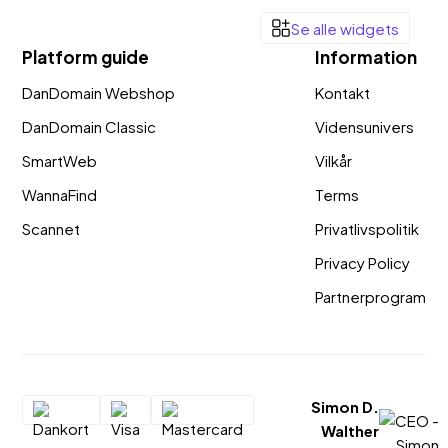
hjælp
meget
reduce
omsætning.
Se alle widgets
hele
tilfredse!
vores
Det
Platform guide
Information
vejen.
omkost
hele
Et
DanDomain Webshop
Kontakt
og
er
oplagt
givet
DanDomain Classic
Vidensunivers
brugervenligt,
valg
et
hvilket
SmartWeb
Vilkår
for
tydelig
er
enhver
WannaFind
Terms
salgsb
meget
websh
Scannet
Privatlivspolitik
Opsæt
vigtigt
der
gik
Privacy Policy
for
vil
hurtigt
os.
Partnerprogram
optime
og
Fantastisk
både
uden
support
konver
bøvl,
og
og
og
nem
Simon D.
drift.
suppor
opsætning
Walther