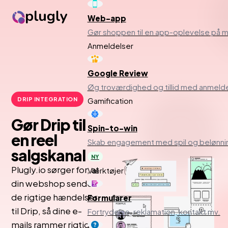
Web-app
Gør shoppen til en app-oplevelse på m
Anmeldelser
Google Review
Øg troværdighed og tillid med anmelde
DRIP INTEGRATION
Gamification
Gør Drip til
Spin-to-win
en reel
Skab engagement med spil og belønni
salgskanal
NY
Plugly.io sørger for, at
Værktøjer
din webshop sender
de rigtige hændelser
Formularer
til Drip, så dine e-
Fortrydelse, reklamation, kontakt mv.
mails rammer rigtigt –