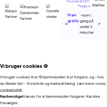
har
Founder & CEO,
–
Plugly.io
været
vi
super
er
Prøv
- kom i
hjælp
gratis
gang på
meget
↗
hele
under 2
tilfredse!
minutter
vejen.
Et
oplagt
valg
for
enhver
Vi bruger cookies 🍪
websh
Vi bruger cookies til at få hjemmesiden til at fungere, og – hvis
der
du tillader det – til statistik og markedsføring. Læs mere i vores
vil
cookiepolitik
.
optime
Nødvendige
Kræves for at hjemmesiden fungerer. Kan ikke
både
fravælges.
konver