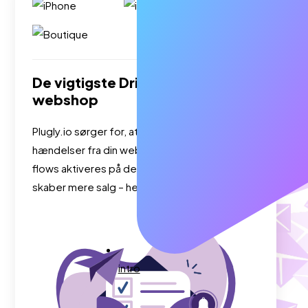
De vigtigste Drip-events i din
webshop
Plugly.io sørger for, at Drip modtager præcise
hændelser fra din webshop, så dine e-mails og
flows aktiveres på det rigtige tidspunkt og
skaber mere salg – helt automatisk.
intro