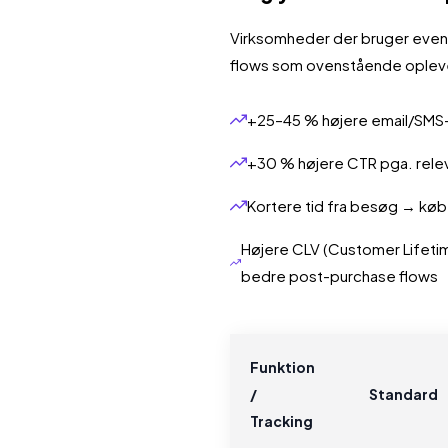
Virksomheder der bruger eve
flows som ovenstående opleve
+25–45 % højere email/SMS
+30 % højere CTR pga. rele
Kortere tid fra besøg → køb
Højere CLV (Customer Lifetim
bedre post-purchase flows
Funktion
/
Standard
Tracking