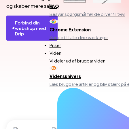
og skaber mere salg.
FAQ
Besvar spørgsmål før de bliver til tvivl
Forbind din
webshop med
Chrome Extension
Drip
Kom let til alle dine værktøjer
Priser
Viden
Vi deler ud af brugbar viden
Vidensunivers
Læs brugbare artikler og bliv stærk p