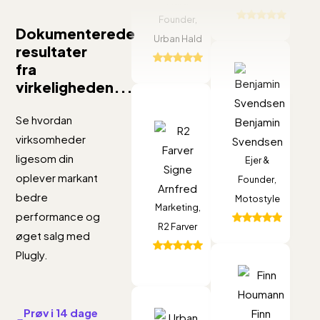
forsk
nu
Founder,
for
produkter
Dokumenterede
Urban Hald
vores
hurtigere
resultater
måde
end
fra
at
virkeligheden...
nogensinde
Plugly
admin
før.
Benjamin
har
Se hvordan
vores
Live
Svendsen
virkelig
Hos
virksomheder
webs
Search
Ejer &
løftet
R2
ligesom din
og
Signe
har
Founder,
vores
Farver
oplever markant
kamp
Arnfred
reduceret
Motostyle
websh
har
bedre
Apps
Marketing,
søgetiden
Vi
Plugly
performance og
som
R2 Farver
dramatisk
bruger
været
øget salg med
push-
og
flere
en
Plugly.
beske
forbedret
af
game-
produ
hele
Plugly
deres
changer
og
brugeroplevelsen.
har
Finn
apps
for
Prøv i 14 dage
Live