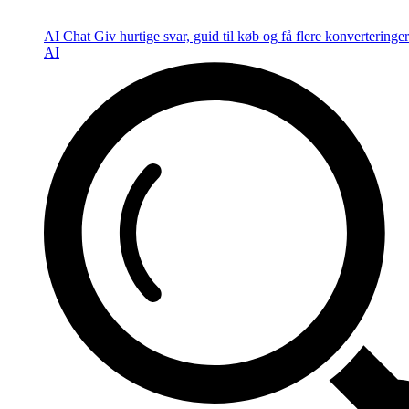
AI Chat
Giv hurtige svar, guid til køb og få flere konverteringer
AI